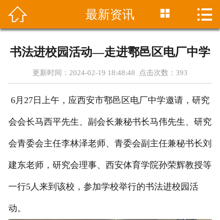




最新资讯
首页
中心介绍
书法进校园活动—走进鄠邑区电厂中学
课程设置
更新时间：2024-02-19 18:48:48 点击次数：
393
最新资讯
6月27日上午，应西安市鄠邑区电厂中学邀请，研究
招生简章
会会长马西平先生、副会长兼秘书长马伟先生、研究
师资团队
会青委会主任李林泽老师、青委会副主任兼秘书长刘
建东老师，研究会理事、西安体育学院孙荣辉教授等
学员成绩
一行5人来到该校，参加学校举行的书法进校园活
在线报名
动。
联系方式